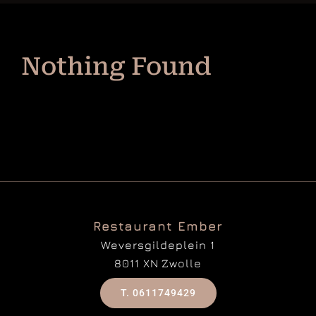
Documentaire
Contact
Nothing Found
Restaurant Ember
Weversgildeplein 1
8011 XN Zwolle
T. 0611749429