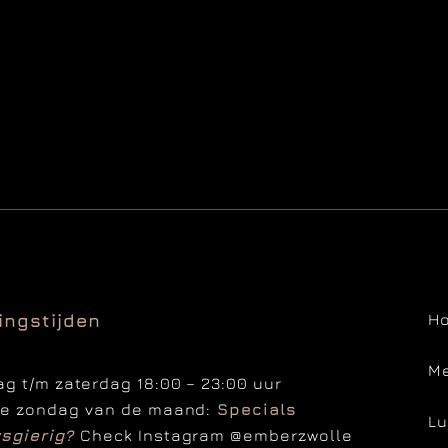
ingstijden
H
M
g t/m zaterdag 18:00 – 23:00 uur
te zondag van de maand:
Specials
L
sgierig?
Check Instagram
@emberzwolle