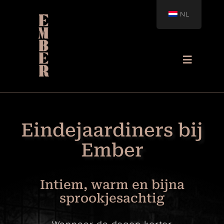
Ga
NL
naar
inhoud
Navigati
Toggelen
Home
Eindejaardiners bij
Menu
Ember
Lunch
Intiem, warm en bijna
sprookjesachtig
Eindejaarsdiners
Wanneer de dagen korter