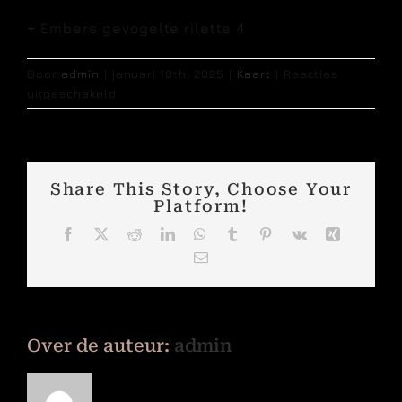
+ Embers gevogelte rilette 4
Door
admin
|
januari 10th, 2025
|
Kaart
|
Reacties
voor
uitgeschakeld
VONKEN
Share This Story, Choose Your
Platform!
Facebook
X
Reddit
LinkedIn
WhatsApp
Tumblr
Pinterest
Vk
Xing
E-
mail
Over de auteur:
admin