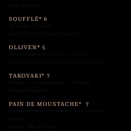
Documentaire
licht gerookt
SOUFFLÉ* 6
Contact
Taleggio – Kimchi
Gepoft, luchtig met karakter
OLIJVEN* 5
BBQ – Zwarte knoflook – Walnoot
Ingelegd en geroosterd op open vuur
TAKOYAKI* 7
Tomasu – Jonge bosui – Furikake
Rijk aan umami
PAIN DE MOUSTACHE* 7
Boeren boter – Furikake – Coer de Boef
Salsa
Brood. Met attitude